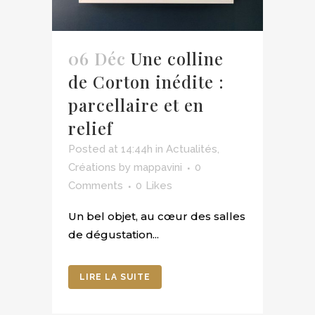
06 Déc
Une colline
de Corton inédite :
parcellaire et en
relief
Posted at 14:44h
in
Actualités
,
Créations
by
mappavini
0
Comments
0
Likes
Un bel objet, au cœur des salles
de dégustation...
LIRE LA SUITE