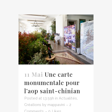
11 Mai
Une carte
monumentale pour
l’aop saint-chinian
Posted at 13:59h
in
Actualités
,
Créations
by
mappavini
2
Comments
0
Likes